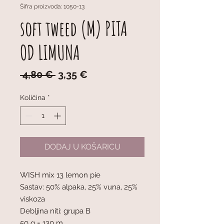
Šifra proizvoda: 1050-13
soft tweed (M) PITA
OD LIMUNA
Redovna
Cijena
 4,80 € 
3,35 €
cijena
s
popustom
Količina
*
DODAJ U KOŠARICU
WISH mix 13 lemon pie
Sastav: 50% alpaka, 25% vuna, 25%
viskoza
Debljina niti: grupa B
50 g = 130 m