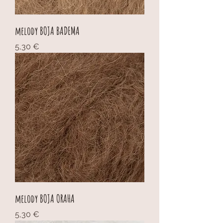
melody BOJA BADEMA
Cijena
5,30 €
melody BOJA ORAHA
Cijena
5,30 €