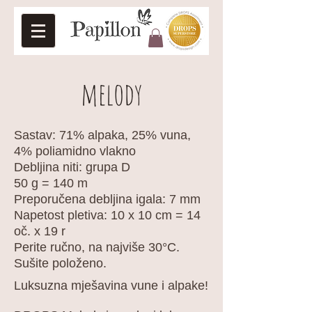
melody
Sastav: 71% alpaka, 25% vuna,
4% poliamidno vlakno
Debljina niti: grupa D
50 g = 140 m
Preporučena debljina igala: 7 mm
Napetost pletiva: 10 x 10 cm = 14
oč. x 19 r
Perite ručno, na najviše 30°C.
Sušite položeno.
Luksuzna mješavina vune i alpake!