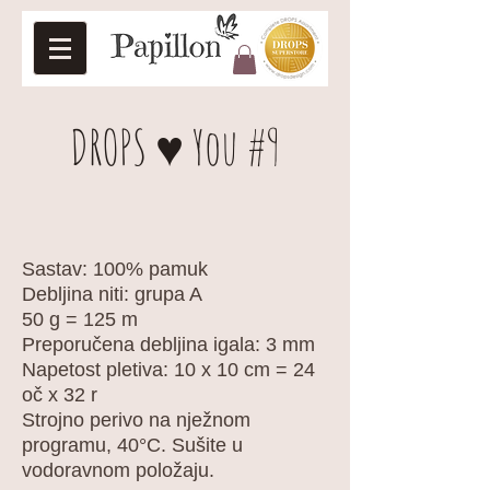
DROPS ♥ You #9
Sastav: 100% pamuk
Debljina niti: grupa A
50 g = 125 m
Preporučena debljina igala: 3 mm
Napetost pletiva: 10 x 10 cm = 24
oč x 32 r
Strojno perivo na nježnom
programu, 40°C. Sušite u
vodoravnom položaju.