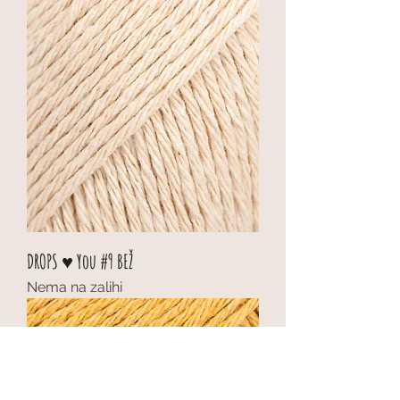
DROPS ♥ You #9 BEŽ
Nema na zalihi