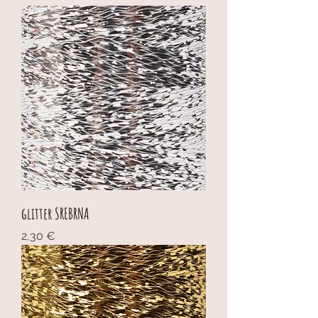
glitter SREBRNA
Cijena
2,30 €