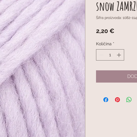
snow ZAMRZ
Šifra proizvoda: 1082-114
Cijena
2,20 €
Količina
*
DOD