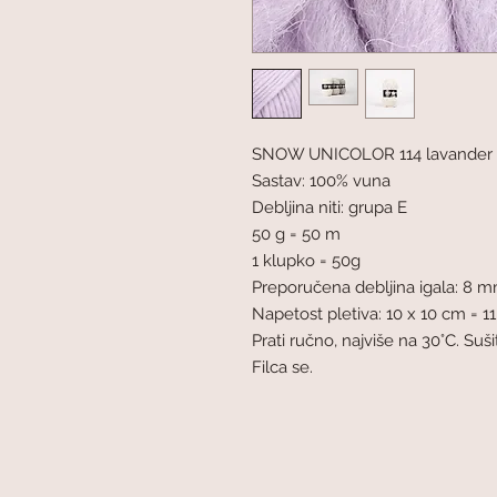
SNOW UNICOLOR 114 lavander f
Sastav: 100% vuna
Debljina niti: grupa E
50 g = 50 m
1 klupko = 50g
Preporučena debljina igala: 8 
Napetost pletiva: 10 x 10 cm = 11
Prati ručno, najviše na 30°C. Su
Filca se.