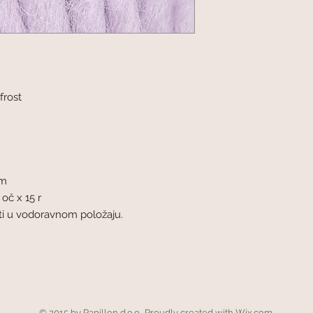
rost
mm
 oč x 15 r
šiti u vodoravnom položaju.
© 2015 by Papillon d.o.o.. Proudly created with
Wix.com