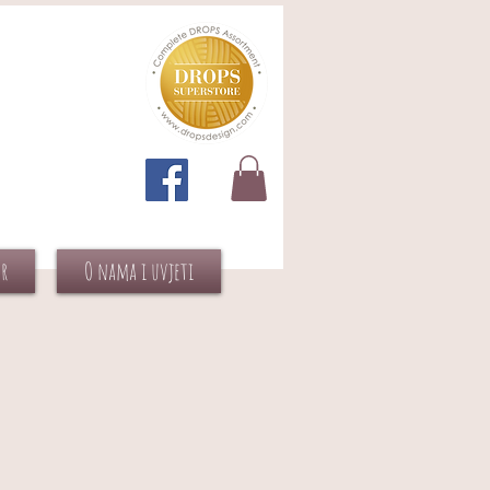
or
O nama i uvjeti