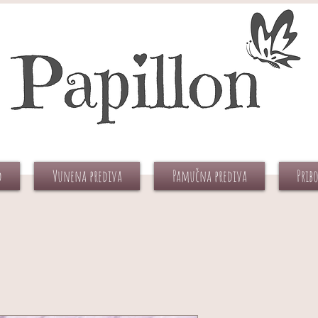
d
Vunena prediva
Pamučna prediva
Prib