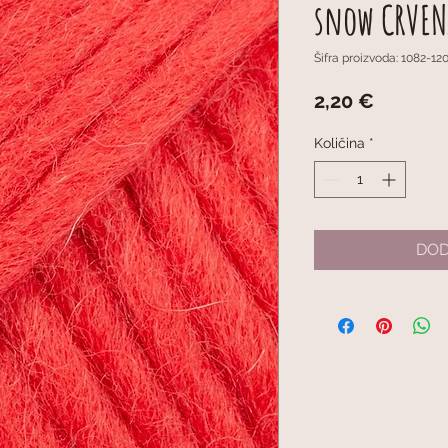
snow CRVEN
Šifra proizvoda: 1082-12
Cijena
2,20 €
Količina
*
DOD