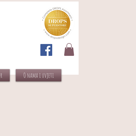
or
O nama i uvjeti