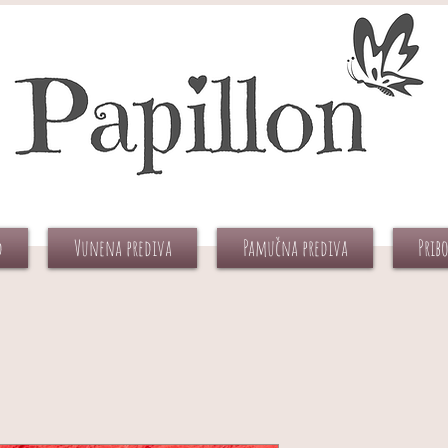
d
Vunena prediva
Pamučna prediva
Prib