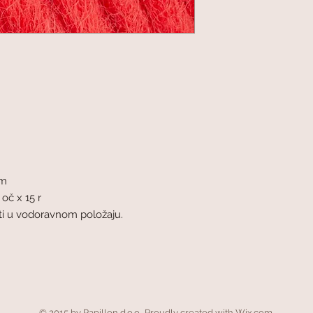
mm
 oč x 15 r
šiti u vodoravnom položaju.
© 2015 by Papillon d.o.o.. Proudly created with
Wix.com