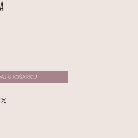
A
0
AJ U KOŠARICU