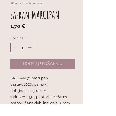
Šifra proizvoda: 1042-71
safran MARCIPAN
Cijena
1,70 €
Količina
*
DODAJ U KOŠARICU
SAFRAN 71 marzipan
Sastav: 100% pamuk
debljina niti: grupa A
1 klupko = 50 g = otprilike 160 m
preporučena debljina igala: 3 mm
mjerilo pletiva : 10 x 10 cm = 24 oč. x
32 r