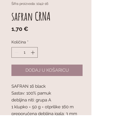
Šifra proizvoda: 1042-16
safran CRNA
Cijena
1,70 €
Količina
*
DODAJ U KOŠARICU
SAFRAN 16 black
Sastav: 100% pamuk
debljina niti: grupa A
1 klupko = 50 g = otprilike 160 m
preporučena debljina igala: 3 mm
mjerilo pletiva : 10 x 10 cm = 24 oč. x
32 r