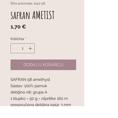
Šifra proizvoda: 1042-58
safran AMETIST
Cijena
1,70 €
Količina
*
DODAJ U KOŠARICU
SAFRAN 58 amethyst
Sastav: 100% pamuk
debljina niti: grupa A
1 klupko = 50 g = otprilike 160 m
preporučena debljina igala: 3 mm
mjerilo pletiva : 10 x 10 cm = 24 oč. x
32 r