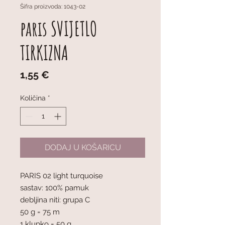
Šifra proizvoda: 1043-02
paris SVIJETLO
TIRKIZNA
Cijena
1,55 €
Količina
*
DODAJ U KOŠARICU
PARIS 02 light turquoise
sastav: 100% pamuk
debljina niti: grupa C
50 g = 75 m
1 klupko = 50 g