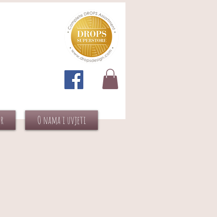
or
O nama i uvjeti