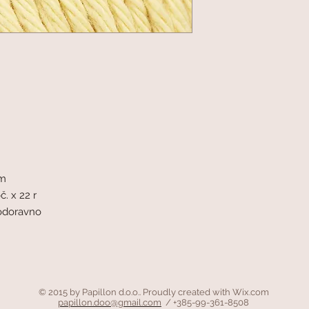
mm
č. x 22 r
vodoravno
© 2015 by Papillon d.o.o.. Proudly created with
Wix.com
papillon.doo@gmail.com
/ +385-99-361-8508