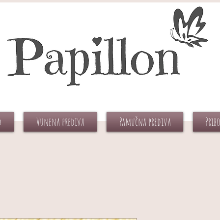
d
Vunena prediva
Pamučna prediva
Prib