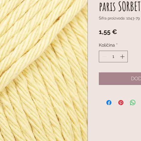
paris SORBE
Šifra proizvoda: 1043-79
Cijena
1,55 €
Količina
*
DOD