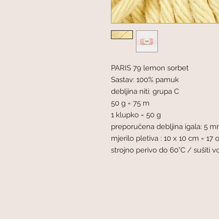
PARIS 79 lemon sorbet
Sastav: 100% pamuk
debljina niti: grupa C
50 g = 75 m
1 klupko = 50 g
preporučena debljina igala: 5 
mjerilo pletiva : 10 x 10 cm = 17 o
strojno perivo do 60°C / sušiti 