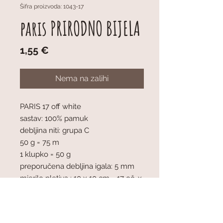
Šifra proizvoda: 1043-17
paris PRIRODNO BIJELA
Cijena
1,55 €
Nema na zalihi
PARIS 17 off white
sastav: 100% pamuk
debljina niti: grupa C
50 g = 75 m
1 klupko = 50 g
preporučena debljina igala: 5 mm
mjerilo pletiva : 10 x 10 cm = 17 oč. x
22 r
strojno perivo do 60°C / sušiti
vodoravno