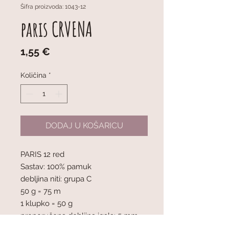
Šifra proizvoda: 1043-12
paris CRVENA
Cijena
1,55 €
Količina
*
DODAJ U KOŠARICU
PARIS 12 red
Sastav: 100% pamuk
debljina niti: grupa C
50 g = 75 m
1 klupko = 50 g
preporučena debljina igala: 5 mm
mjerilo pletiva : 10 x 10 cm = 17 oč. x