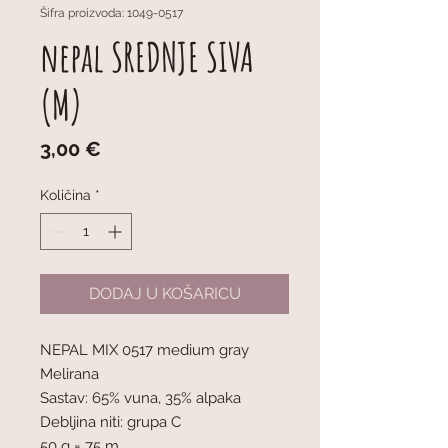
Šifra proizvoda: 1049-0517
nepal SREDNJE SIVA
(M)
Cijena
3,00 €
Količina
*
DODAJ U KOŠARICU
NEPAL MIX 0517 medium gray
Melirana
Sastav: 65% vuna, 35% alpaka
Debljina niti: grupa C
50 g = 75 m