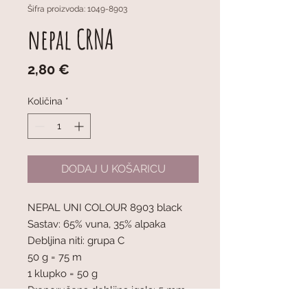
Šifra proizvoda: 1049-8903
nepal CRNA
Cijena
2,80 €
Količina
*
DODAJ U KOŠARICU
NEPAL UNI COLOUR 8903 black
Sastav: 65% vuna, 35% alpaka
Debljina niti: grupa C
50 g = 75 m
1 klupko = 50 g
Preporučena debljina igala: 5 mm
Napetost pletiva: 10 x 10 cm = 17 oč.