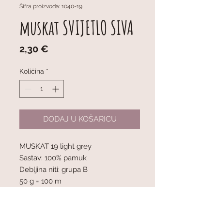
Šifra proizvoda: 1040-19
muskat SVIJETLO SIVA
Cijena
2,30 €
Količina
*
DODAJ U KOŠARICU
MUSKAT 19 light grey
Sastav: 100% pamuk
Debljina niti: grupa B
50 g = 100 m
1 klupko = 50 g
Preporučena debljina igala: 4 mm
Napetost pletiva: 10 x 10 cm = 21 oč