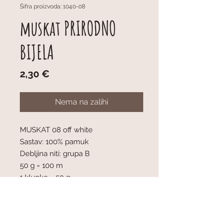
Šifra proizvoda: 1040-08
muskat PRIRODNO
BIJELA
Cijena
2,30 €
Nema na zalihi
MUSKAT 08 off white
Sastav: 100% pamuk
Debljina niti: grupa B
50 g = 100 m
1 klupko = 50 g
Preporučena debljina igala: 4 mm
Napetost pletiva: 10 x 10 cm = 21 oč
x 28 r