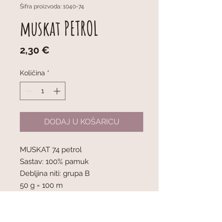
Šifra proizvoda: 1040-74
muskat PETROL
Cijena
2,30 €
Količina
*
DODAJ U KOŠARICU
MUSKAT 74 petrol
Sastav: 100% pamuk
Debljina niti: grupa B
50 g = 100 m
1 klupko = 50 g
Preporučena debljina igala: 4 mm
Napetost pletiva: 10 x 10 cm = 21 oč