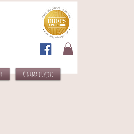
or
O nama i uvjeti