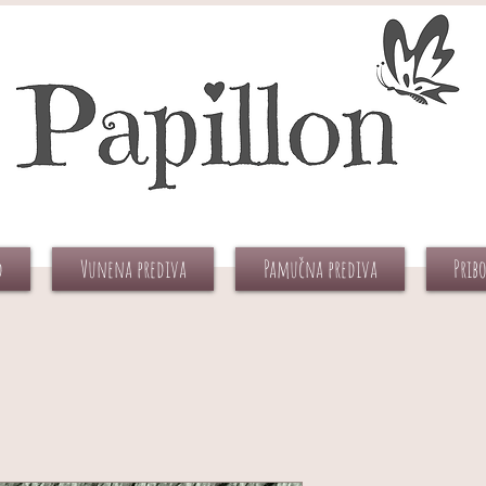
d
Vunena prediva
Pamučna prediva
Prib