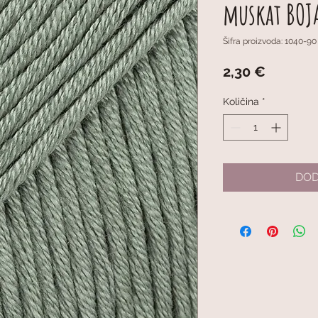
muskat BOJ
Šifra proizvoda: 1040-90
Cijena
2,30 €
Količina
*
DOD