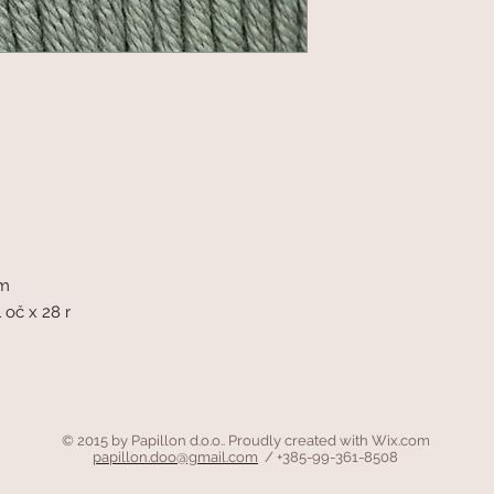
mm
 oč x 28 r
© 2015 by Papillon d.o.o.. Proudly created with
Wix.com
papillon.doo@gmail.com
/ +385-99-361-8508