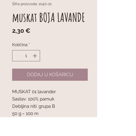
Šifra proizvoda: 1040-01
muskat BOJA LAVANDE
Cijena
2,30 €
Količina
*
DODAJ U KOŠARICU
MUSKAT 01 lavander
Sastav: 100% pamuk
Debljina niti: grupa B
50 g = 100 m
1 klupko = 50 g
Preporučena debljina igala: 4 mm
Napetost pletiva: 10 x 10 cm = 21 oč