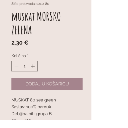
Šifra proizvoda: 1040-80
muskat MORSKO
ZELENA
Cijena
2,30 €
Količina
*
DODAJ U KOŠARICU
MUSKAT 80 sea green
Sastav: 100% pamuk
Debljina niti: grupa B
50 g = 100 m
1 klupko = 50 g