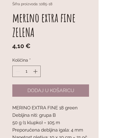
Šifra proizvoda: 1085-18
merino extra fine
ZELENA
Cijena
4,10 €
Količina
*
DODAJ U KOŠARICU
MERINO EXTRA FINE 18 green
Debljina niti: grupa B
50 g (1 klupko) = 105 m
Preporučena debljina igala: 4 mm
Napetost pletiva: 10 x 10 cm = 21 oč.