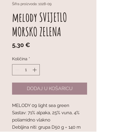
Šifra proizvoda: 1028-09
melody SVIJETLO
MORSKO ZELENA
Cijena
5,30 €
Količina
*
DODAJ U KOŠARICU
MELODY 09 light sea green
Sastav: 71% alpaka, 25% vuna, 4%
poliamidno vlakno
Debljina niti: grupa D50 g = 140 m
Preporučena debljina igala: 7 mm