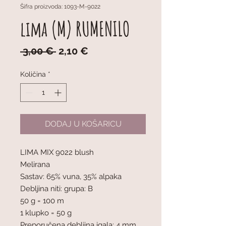
Šifra proizvoda: 1093-M-9022
lima (M) RUMENILO
Redovna
Cijena
 3,00 € 
2,10 €
cijena
s
popustom
Količina
*
DODAJ U KOŠARICU
LIMA MIX 9022 blush
Melirana
Sastav: 65% vuna, 35% alpaka
Debljina niti: grupa: B
50 g = 100 m
1 klupko = 50 g
Preporučena debljina igala: 4 mm