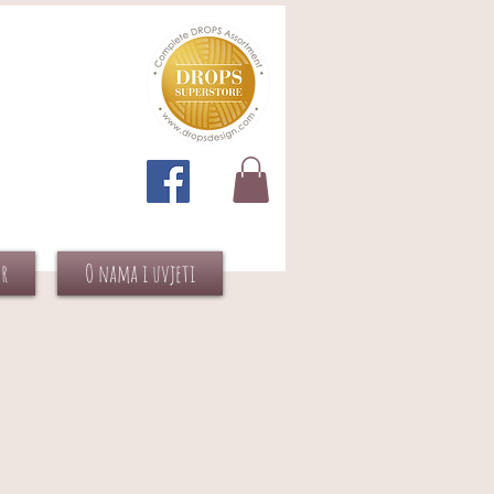
or
O nama i uvjeti