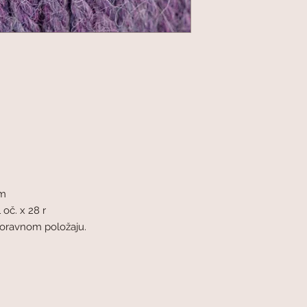
mm
 oč. x 28 r
odoravnom položaju.