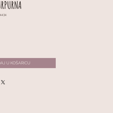
URPURNA
-4434
na
Cijena
€
s
popustom
AJ U KOŠARICU