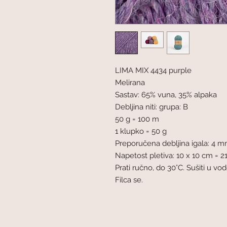
LIMA MIX 4434 purple
Melirana
Sastav: 65% vuna, 35% alpaka
Debljina niti: grupa: B
50 g = 100 m
1 klupko = 50 g
Preporučena debljina igala: 4 
Napetost pletiva: 10 x 10 cm = 21
Prati ručno, do 30°C. Sušiti u v
Filca se.