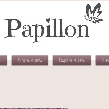
d
Vunena prediva
Pamučna prediva
Prib