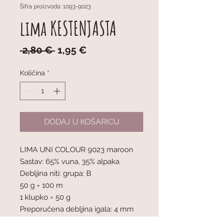
Šifra proizvoda: 1093-9023
lima KESTENJASTA
Redovna
Cijena
 2,80 € 
1,95 €
cijena
s
popustom
Količina
*
DODAJ U KOŠARICU
LIMA UNI COLOUR 9023 maroon
Sastav: 65% vuna, 35% alpaka
Debljina niti: grupa: B
50 g = 100 m
1 klupko = 50 g
Preporučena debljina igala: 4 mm
Napetost pletiva: 10 x 10 cm = 21 oč.