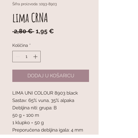
Šifra proizvoda: 1093-8903
lima CRNA
Redovna
Cijena
 2,80 € 
1,95 €
cijena
s
popustom
Količina
*
DODAJ U KOŠARICU
LIMA UNI COLOUR 8903 black
Sastav: 65% vuna, 35% alpaka
Debljina niti: grupa: B
50 g = 100 m
1 klupko = 50 g
Preporučena debljina igala: 4 mm
Napetost pletiva: 10 x 10 cm = 21 oč.