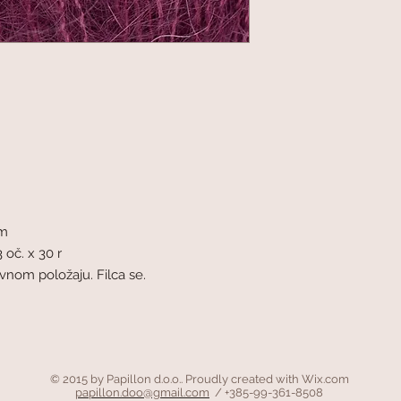
mm
 oč. x 30 r
avnom položaju. Filca se.
© 2015 by Papillon d.o.o.. Proudly created with
Wix.com
papillon.doo@gmail.com
/ +385-99-361-8508