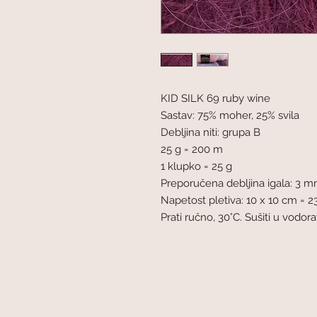
KID SILK 69 ruby wine
Sastav: 75% moher, 25% svila
Debljina niti: grupa B
25 g = 200 m
1 klupko = 25 g
Preporučena debljina igala: 3 
Napetost pletiva: 10 x 10 cm = 23
Prati ručno, 30°C. Sušiti u vodor