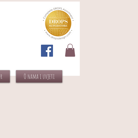
or
O nama i uvjeti