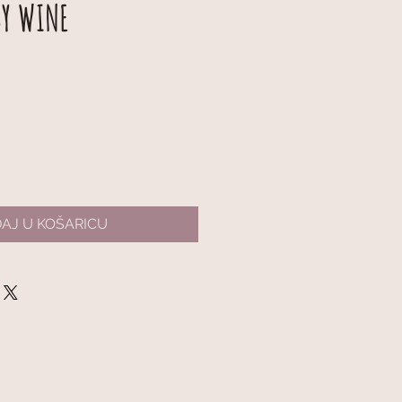
BY WINE
na
Cijena
€
s
popustom
AJ U KOŠARICU