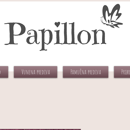
d
Vunena prediva
Pamučna prediva
Prib