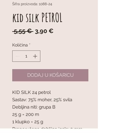
Šifra proizvoda: 1088-24
kid silk PETROL
Redovna
Cijena
 5,55 € 
3,90 €
cijena
s
popustom
Količina
*
DODAJ U KOŠARICU
KID SILK 24 petrol
Sastav: 75% moher, 25% svila
Debljina niti: grupa B
25 g = 200 m
1 klupko = 25 g
Preporučena debljina igala: 3 mm
Napetost pletiva: 10 x 10 cm = 23 oč. 