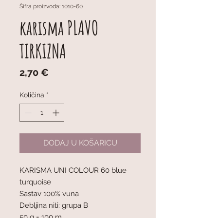
Šifra proizvoda: 1010-60
karisma PLAVO
TIRKIZNA
Cijena
2,70 €
Količina
*
DODAJ U KOŠARICU
KARISMA UNI COLOUR 60 blue 
turquoise
Sastav 100% vuna
Debljina niti: grupa B
50 g = 100 m