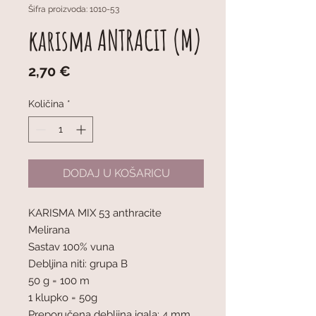
Šifra proizvoda: 1010-53
karisma ANTRACIT (M)
Cijena
2,70 €
Količina
*
DODAJ U KOŠARICU
KARISMA MIX 53 anthracite
Melirana
Sastav 100% vuna
Debljina niti: grupa B
50 g = 100 m
1 klupko = 50g
Preporučena debljina igala: 4 mm