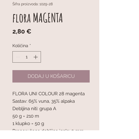
Šifra proizvoda: 1029-28
flora MAGENTA
Cijena
2,80 €
Količina
*
DODAJ U KOŠARICU
FLORA UNI COLOUR 28 magenta
Sastav: 65% vuna, 35% alpaka
Debljina niti: grupa A
50 g = 210 m
1 klupko = 50 g
Preporučena debljina igala: 3 mm
Napetost pletiva: 10 x 10 cm = 24 oč.