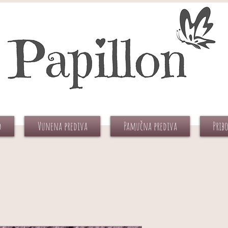
d
Vunena prediva
Pamučna prediva
Prib