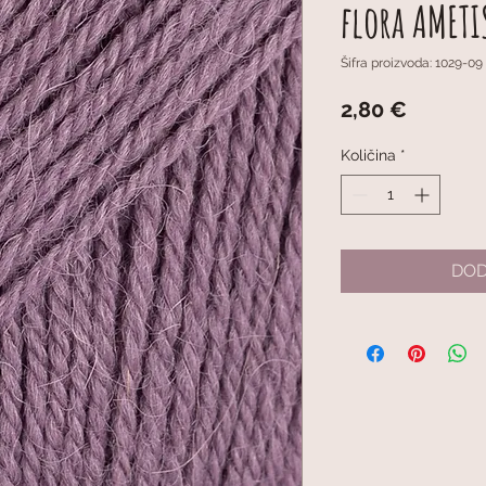
flora AMETI
Šifra proizvoda: 1029-09
Cijena
2,80 €
Količina
*
DOD