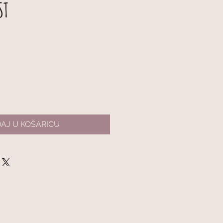
ST
AJ U KOŠARICU