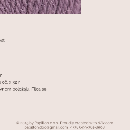
st
mm
 oč. x 32 r
avnom položaju. Filca se.
© 2015 by Papillon d.o.o.. Proudly created with
Wix.com
papillon.doo@gmail.com
/ +385-99-361-8508