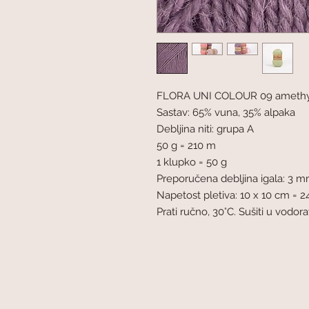
FLORA UNI COLOUR 09 amethy
Sastav: 65% vuna, 35% alpaka
Debljina niti: grupa A
50 g = 210 m
1 klupko = 50 g
Preporučena debljina igala: 3 
Napetost pletiva: 10 x 10 cm = 24
Prati ručno, 30°C. Sušiti u vodor