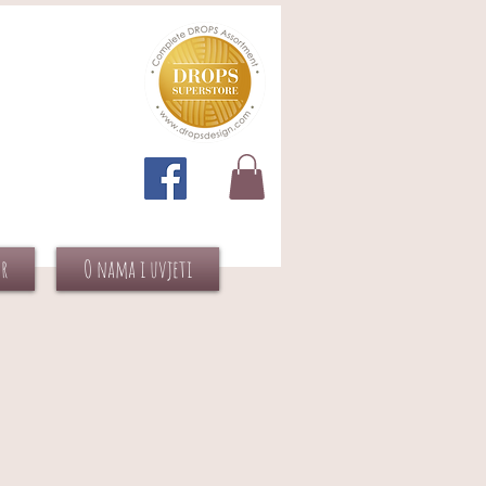
or
O nama i uvjeti