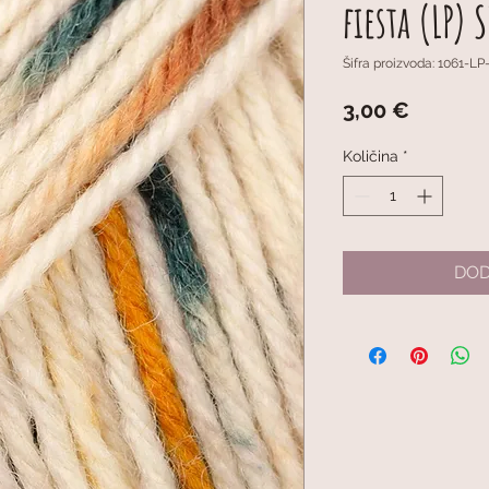
fiesta (LP)
Šifra proizvoda: 1061-LP
Cijena
3,00 €
Količina
*
DOD