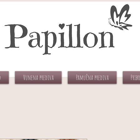
d
Vunena prediva
Pamučna prediva
Prib