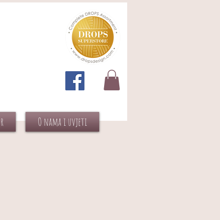
or
O nama i uvjeti