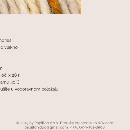
mories
no vlakno
mm
 oč. x 28 r
gramu 40°C
Sušite u vodoravnom položaju.
© 2015 by Papillon d.o.o.. Proudly created with
Wix.com
papillon.doo@gmail.com
/ +385-99-361-8508