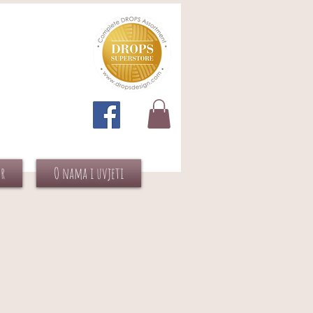
or
O nama i uvjeti