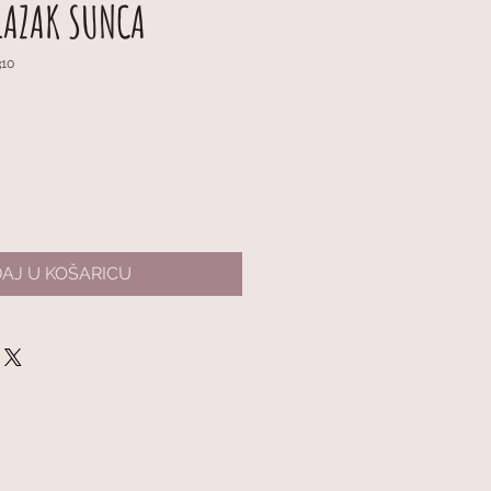
ALAZAK SUNCA
310
na
Cijena
€
s
popustom
AJ U KOŠARICU