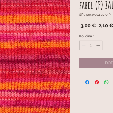
fabel (P) Z
Šifra proizvoda: 1070-P-
Redov
 3,00 € 
2,10 
cijena
Količina
*
DOD