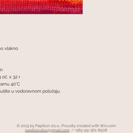
no vlakno
mm
 oč. x 32 r
gramu 40°C
Sušite u vodoravnom položaju.
© 2015 by Papillon d.o.o.. Proudly created with
Wix.com
papillon.doo@gmail.com
/ +385-99-361-8508