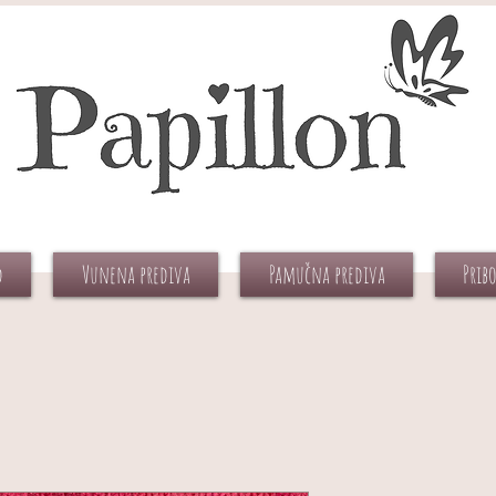
d
Vunena prediva
Pamučna prediva
Prib