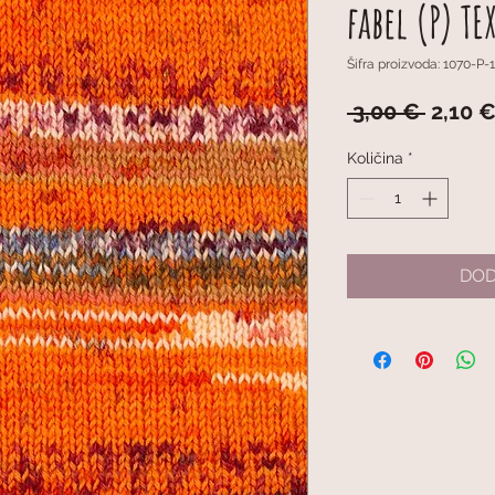
fabel (P) TE
Šifra proizvoda: 1070-P-
Redov
 3,00 € 
2,10 
cijena
Količina
*
DOD