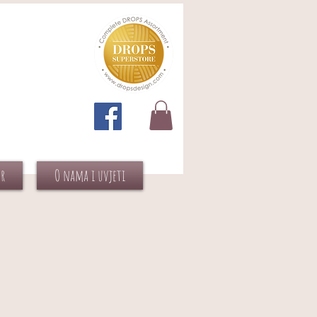
or
O nama i uvjeti