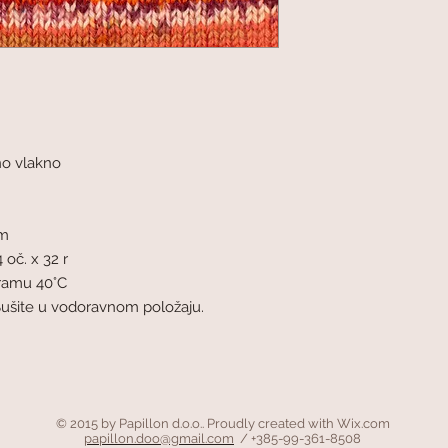
no vlakno
mm
 oč. x 32 r
gramu 40°C
Sušite u vodoravnom položaju.
© 2015 by Papillon d.o.o.. Proudly created with
Wix.com
papillon.doo@gmail.com
/ +385-99-361-8508