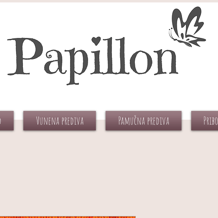
d
Vunena prediva
Pamučna prediva
Prib