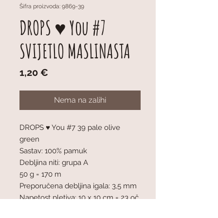
Šifra proizvoda: 9869-39
DROPS ♥ You #7
SVIJETLO MASLINASTA
Cijena
1,20 €
Nema na zalihi
DROPS ♥ You #7 39 pale olive
green
Sastav: 100% pamuk
Debljina niti: grupa A
50 g = 170 m
Preporučena debljina igala: 3,5 mm
Napetost pletiva: 10 x 10 cm = 23 oč.
x 30 r