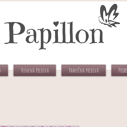
d
Vunena prediva
Pamučna prediva
Prib