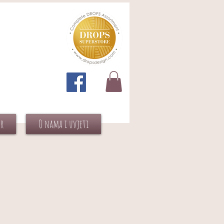
or
O nama i uvjeti