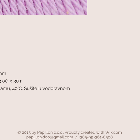
 mm
 oč. x 30 r
ramu, 40°C. Sušite u vodoravnom
© 2015 by Papillon d.o.o.. Proudly created with
Wix.com
papillon.doo@gmail.com
/ +385-99-361-8508