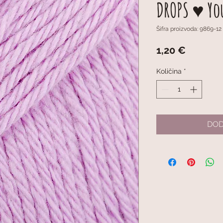
DROPS ♥ You
Šifra proizvoda: 9869-12
Cijena
1,20 €
Količina
*
DOD