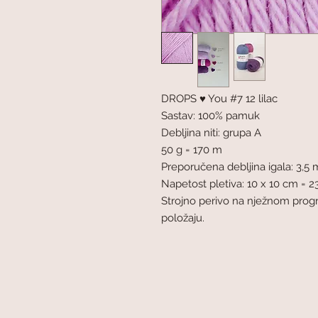
DROPS ♥ You #7 12 lilac
Sastav: 100% pamuk
Debljina niti: grupa A
50 g = 170 m
Preporučena debljina igala: 3,5
Napetost pletiva: 10 x 10 cm = 23
Strojno perivo na nježnom prog
položaju.