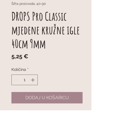
Šifra proizvoda: 40-90
DROPS Pro Classic
mjedene kružne igle
40cm 9mm
Cijena
5,25 €
Količina
*
DODAJ U KOŠARICU
DROPS Pro Classic Fixed Circular
Needles (Brass) 40cm 9mm
Fiksne metalne kružne igle ukupne