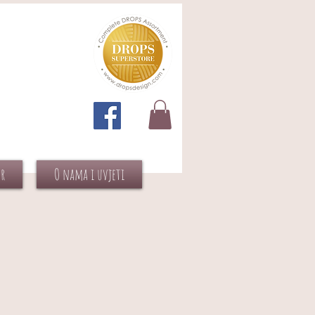
or
O nama i uvjeti