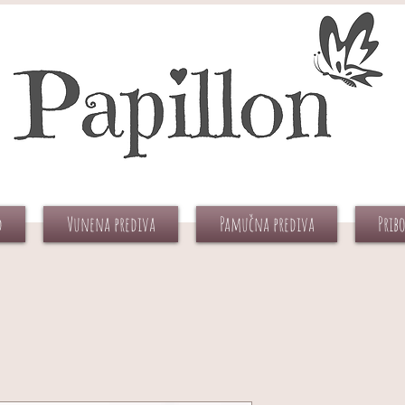
d
Vunena prediva
Pamučna prediva
Prib