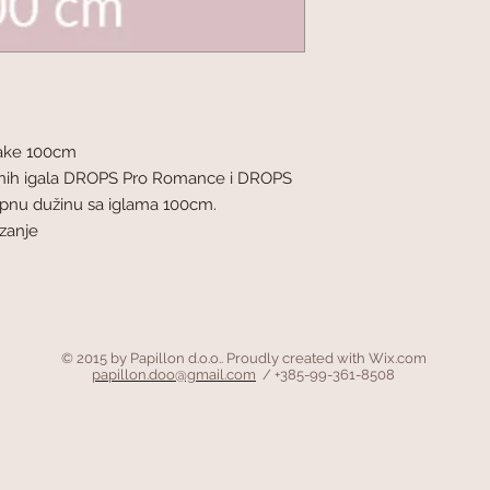
ake 100cm
užnih igala DROPS Pro Romance i DROPS
upnu dužinu sa iglama 100cm.
ezanje
© 2015 by Papillon d.o.o.. Proudly created with
Wix.com
papillon.doo@gmail.com
/ +385-99-361-8508