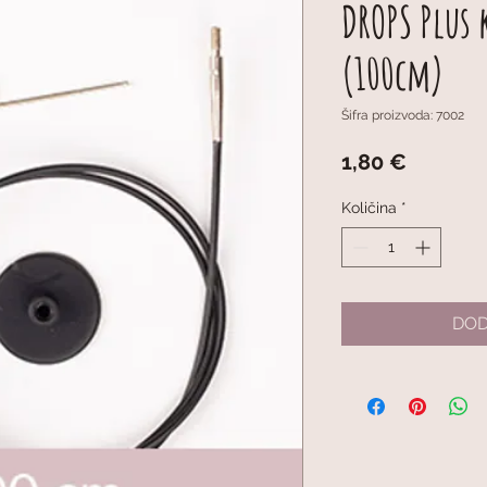
DROPS Plus 
(100cm)
Šifra proizvoda: 7002
Cijena
1,80 €
Količina
*
DOD