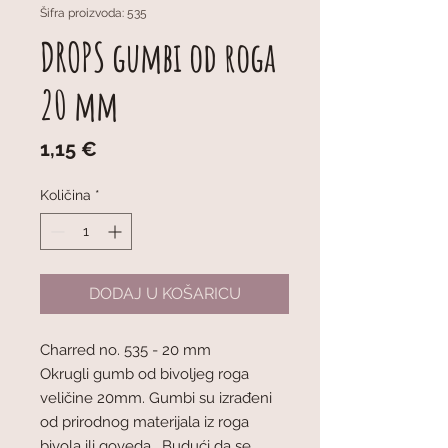
Šifra proizvoda: 535
DROPS gumbi od roga
20 mm
Cijena
1,15 €
Količina
*
DODAJ U KOŠARICU
Charred no. 535 - 20 mm
Okrugli gumb od bivoljeg roga
veličine 20mm. Gumbi su izrađeni
od prirodnog materijala iz roga
bivola ili goveda. Budući da se