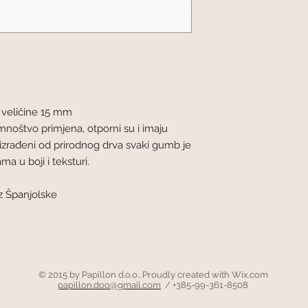
 veličine 15 mm
noštvo primjena, otporni su i imaju
 izrađeni od prirodnog drva svaki gumb je
ma u boji i teksturi.
z Španjolske
© 2015 by Papillon d.o.o.. Proudly created with
Wix.com
papillon.doo@gmail.com
/ +385-99-361-8508