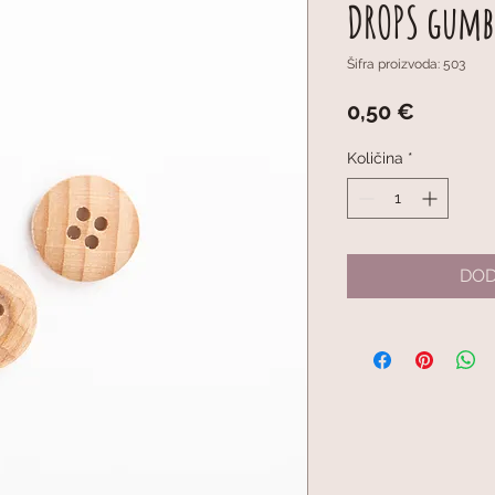
DROPS gumb
Šifra proizvoda: 503
Cijena
0,50 €
Količina
*
DOD