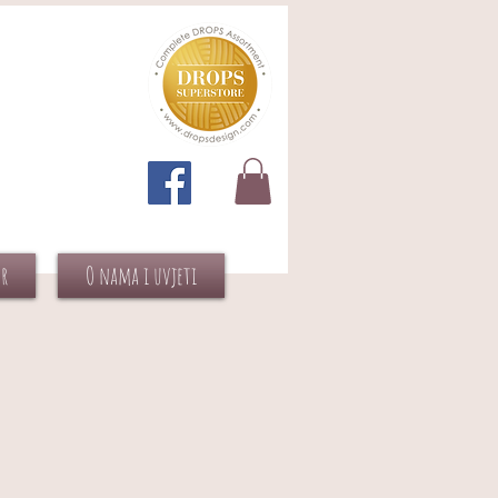
or
O nama i uvjeti