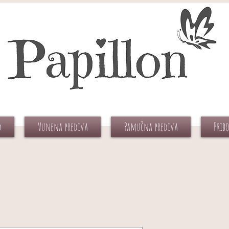
d
Vunena prediva
Pamučna prediva
Prib