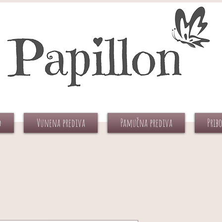
d
Vunena prediva
Pamučna prediva
Prib