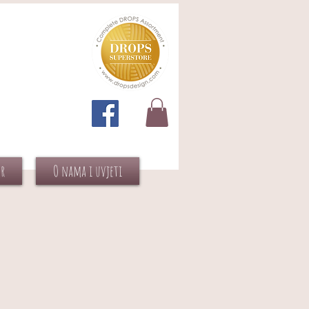
or
O nama i uvjeti