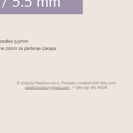
Needles 5,5mm
ine 20cm za pletenje čarapa.
© 2015 by Papillon d.o.o.. Proudly created with
Wix.com
papillon.doo@gmail.com
/ +385-99-361-8508