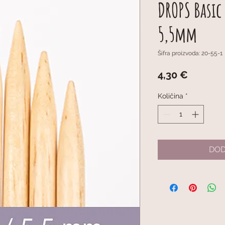
DROPS Basic
5,5mm
Šifra proizvoda: 20-55-1
Cijena
4,30 €
Količina
*
DOD