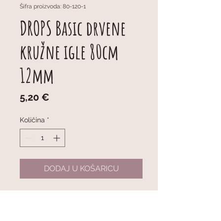
Šifra proizvoda: 80-120-1
DROPS Basic drvene
kružne igle 80cm
12mm
Cijena
5,20 €
Količina
*
DODAJ U KOŠARICU
DROPS Basic Fixed Circular
Needles (Birch) 80cm 12mm
Fiksne kružne igle ukupne duljine