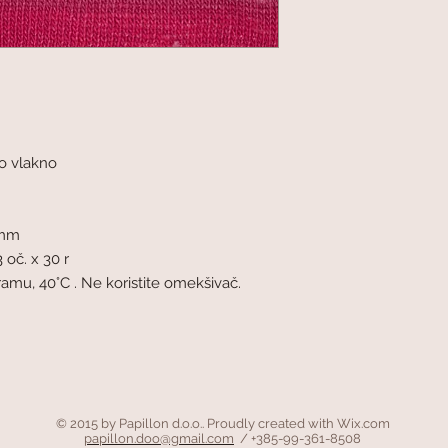
o vlakno
 mm
 oč. x 30 r
amu, 40°C . Ne koristite omekšivač.
© 2015 by Papillon d.o.o.. Proudly created with
Wix.com
papillon.doo@gmail.com
/ +385-99-361-8508