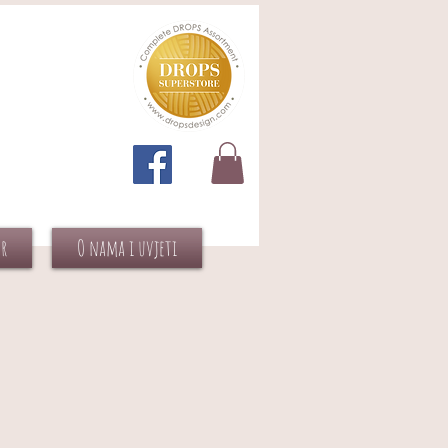
or
O nama i uvjeti