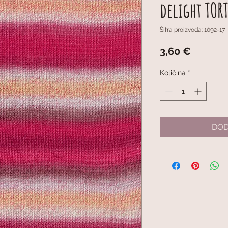
delight TOR
Šifra proizvoda: 1092-17
Cijena
3,60 €
Količina
*
DOD