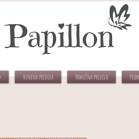
d
Vunena prediva
Pamučna prediva
Prib