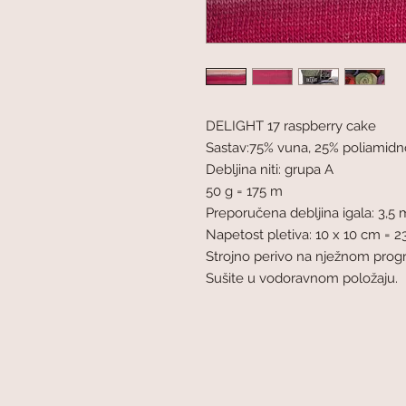
DELIGHT 17 raspberry cake
Sastav:75% vuna, 25% poliamidn
Debljina niti: grupa A
50 g = 175 m
Preporučena debljina igala: 3,5
Napetost pletiva: 10 x 10 cm = 23
Strojno perivo na nježnom progr
Sušite u vodoravnom položaju.