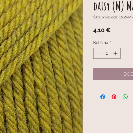
daisy (M) M
Šifra proizvoda: 1060-M-
Cijena
4,10 €
Količina
*
DOD