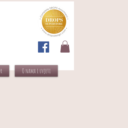
or
O nama i uvjeti