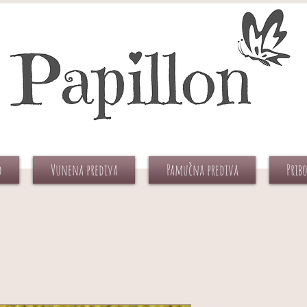
d
Vunena prediva
Pamučna prediva
Prib