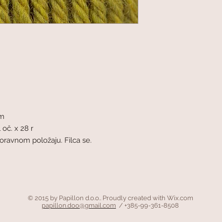
mm
 oč. x 28 r
doravnom položaju. Filca se.
© 2015 by Papillon d.o.o.. Proudly created with
Wix.com
papillon.doo@gmail.com
/ +385-99-361-8508