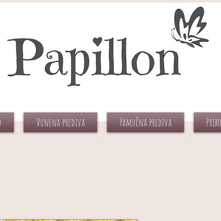
d
Vunena prediva
Pamučna prediva
Prib