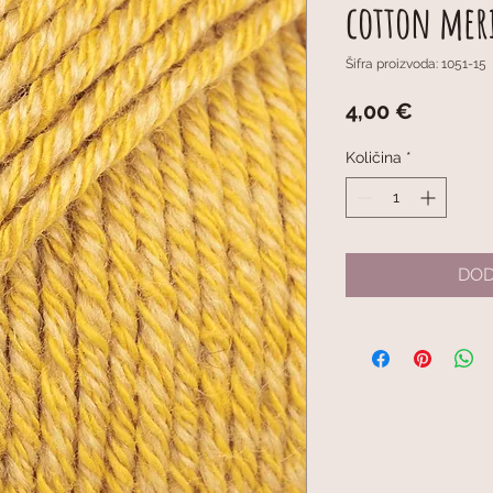
cotton mer
Šifra proizvoda: 1051-15
Cijena
4,00 €
Količina
*
DOD