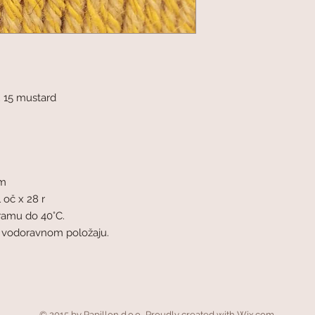
15 mustard
mm
 oč x 28 r
ramu do 40°C.
u vodoravnom položaju.
© 2015 by Papillon d.o.o.. Proudly created with
Wix.com