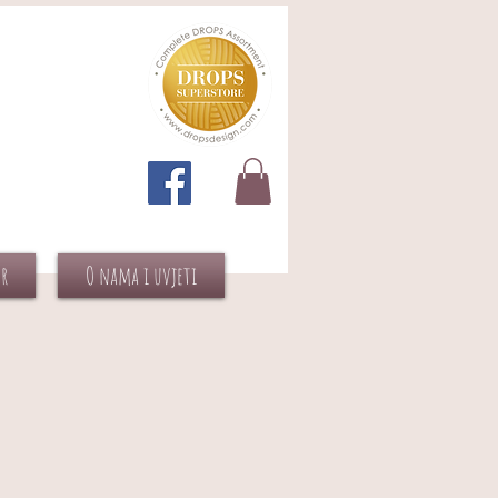
or
O nama i uvjeti