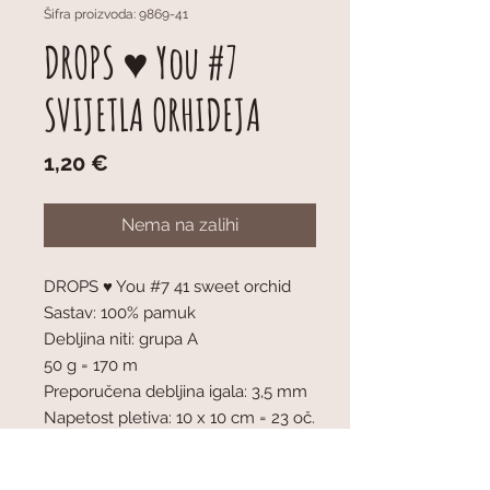
Šifra proizvoda: 9869-41
DROPS ♥ You #7
SVIJETLA ORHIDEJA
Cijena
1,20 €
Nema na zalihi
DROPS ♥ You #7 41 sweet orchid
Sastav: 100% pamuk
Debljina niti: grupa A
50 g = 170 m
Preporučena debljina igala: 3,5 mm
Napetost pletiva: 10 x 10 cm = 23 oč.
x 30 r
Strojno perivo na nježnom