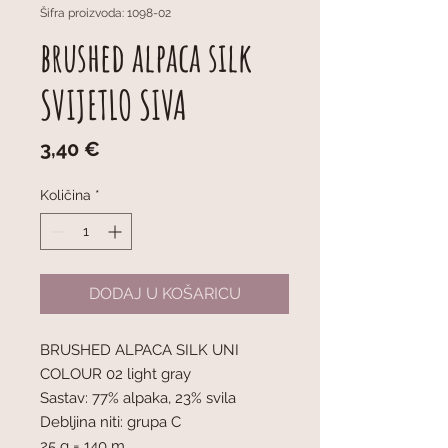
Šifra proizvoda: 1098-02
brushed alpaca silk
SVIJETLO SIVA
Cijena
3,40 €
Količina
*
DODAJ U KOŠARICU
BRUSHED ALPACA SILK UNI
COLOUR 02 light gray
Sastav: 77% alpaka, 23% svila
Debljina niti: grupa C
25 g = 140 m