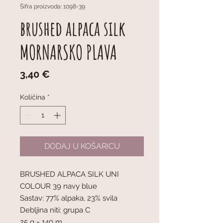
Šifra proizvoda: 1098-39
brushed alpaca silk
MORNARSKO PLAVA
Cijena
3,40 €
Količina
*
DODAJ U KOŠARICU
BRUSHED ALPACA SILK UNI
COLOUR 39 navy blue
Sastav: 77% alpaka, 23% svila
Debljina niti: grupa C
25 g = 140 m